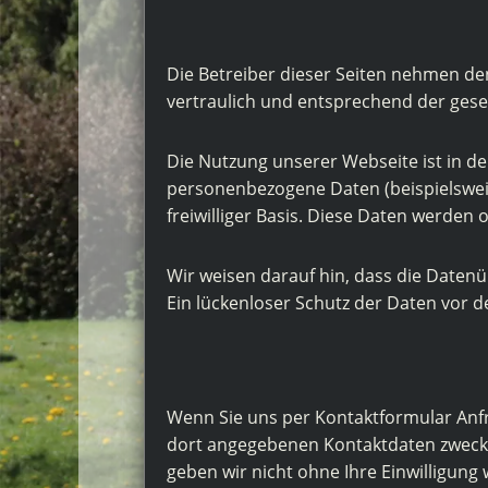
t
d
e
e
m
L
Die Betreiber dieser Seiten nehmen de
a
vertraulich und entsprechend der gese
n
d
Die Nutzung unserer Webseite ist in 
personenbezogene Daten (beispielsweis
freiwilliger Basis. Diese Daten werden
Wir weisen darauf hin, dass die Datenü
Ein lückenloser Schutz der Daten vor de
Wenn Sie uns per Kontaktformular Anf
dort angegebenen Kontaktdaten zwecks 
geben wir nicht ohne Ihre Einwilligung 